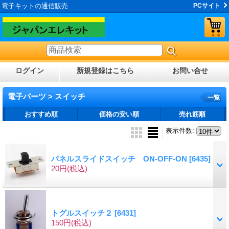
電子キットの通信販売
PCサイト
ログイン
新規登録はこちら
お問い合せ
電子パーツ > スイッチ
一覧
おすすめ順
価格の安い順
売れ筋順
表示件数
:
パネルスライドスイッチ ON-OFF-ON
[6435]
20円
(税込)
トグルスイッチ２
[6431]
150円
(税込)