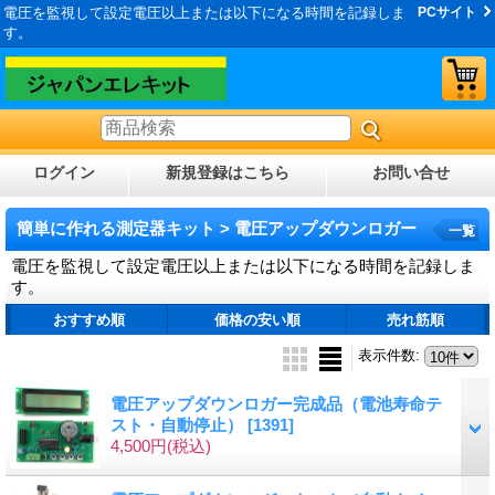
電圧を監視して設定電圧以上または以下になる時間を記録しま
PCサイト
す。
ログイン
新規登録はこちら
お問い合せ
簡単に作れる測定器キット > 電圧アップダウンロガー
一覧
電圧を監視して設定電圧以上または以下になる時間を記録しま
す。
おすすめ順
価格の安い順
売れ筋順
表示件数
:
電圧アップダウンロガー完成品（電池寿命テ
スト・自動停止）
[1391]
4,500円
(税込)