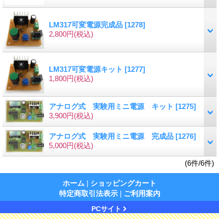
LM317可変電源完成品
[1278]
2,800円
(税込)
LM317可変電源キット
[1277]
1,800円
(税込)
アナログ式 実験用ミニ電源 キット
[1275]
3,900円
(税込)
アナログ式 実験用ミニ電源 完成品
[1276]
5,000円
(税込)
(6件/6件)
ホーム
|
ショッピングカート
特定商取引法表示
|
ご利用案内
PCサイト