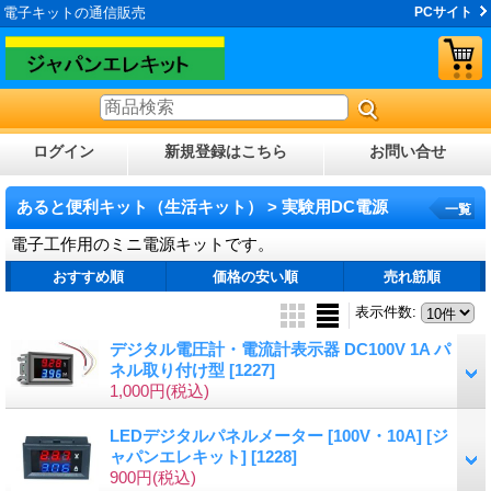
電子キットの通信販売
PCサイト
ログイン
新規登録はこちら
お問い合せ
あると便利キット（生活キット） > 実験用DC電源
一覧
電子工作用のミニ電源キットです。
おすすめ順
価格の安い順
売れ筋順
表示件数
:
デジタル電圧計・電流計表示器 DC100V 1A パ
ネル取り付け型
[1227]
1,000円
(税込)
LEDデジタルパネルメーター [100V・10A] [ジ
ャパンエレキット]
[1228]
900円
(税込)