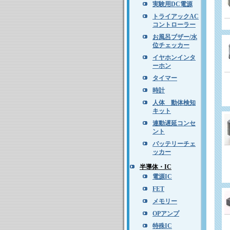
実験用DC電源
トライアックAC
コントローラー
お風呂ブザー/水
位チェッカー
イヤホンインタ
ーホン
タイマー
時計
人体 動体検知
キット
連動遅延コンセ
ント
バッテリーチェ
ッカー
半導体・IC
電源IC
FET
メモリー
OPアンプ
特殊IC