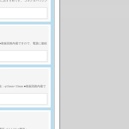
用におすすめです。 コネクタハウジン
mH ■発振回路内蔵ですので、電源に接続
φ15mm×13mm ■発振回路内蔵で