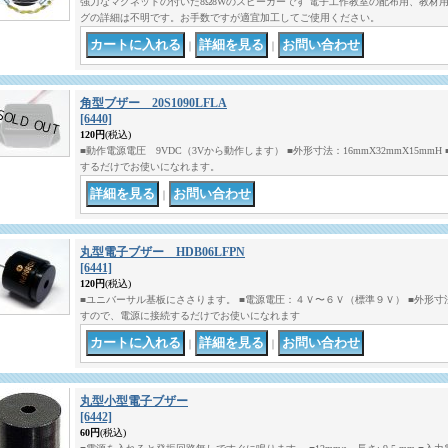
強力なマグネットの付いた8Ω8Wのスピーカーです 電子工作教室の配布用、教材
グの詳細は不明です。お手数ですが適宜加工してご使用ください。
｜
｜
角型ブザー 20S1090LFLA
[6440]
120円
(税込)
■動作電源電圧 9VDC（3Vから動作します） ■外形寸法：16mmX32mmX15m
するだけでお使いになれます。
｜
丸型電子ブザー HDB06LFPN
[6441]
120円
(税込)
■ユニバーサル基板にささります。 ■電源電圧：４Ｖ〜６Ｖ（標準９Ｖ） ■外形寸法：
すので、電源に接続するだけでお使いになれます
｜
｜
丸型小型電子ブザー
[6442]
60円
(税込)