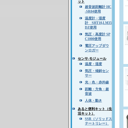
ット
超音波距離計 HC
-SR04使用
温度計・湿度
計 SHT10,LM35
DZ使用
気圧・高度計 SP
C1000使用
電圧アップダウ
ンロガー
センサ-モジュール
温度・湿度
気圧・傾斜セン
サー
光・色・赤外線
距離・方角・超
音波
人体・動き
あると便利キット（生
活キット）
SSR（ソリッドス
テートリレー）