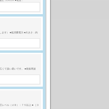
3.5-5.5V ■電流：
ます） ■低消費電力 ■大きさ：約
広くて扱い易いです。 ■発振周波
圧レベル（ｄＢ）：７５以上 ■ ［３