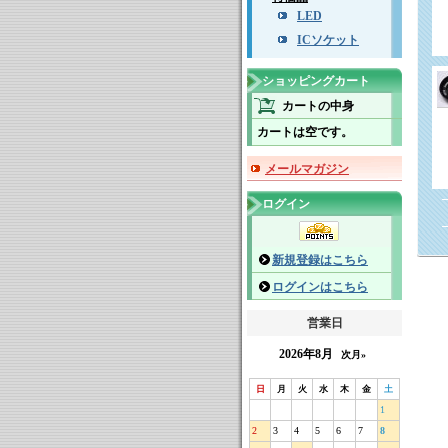
LED
ICソケット
ショッピングカート
カートの中身
カートは空です。
メールマガジン
ログイン
新規登録はこちら
ログインはこちら
営業日
2026年8月
次月»
日
月
火
水
木
金
土
1
2
3
4
5
6
7
8