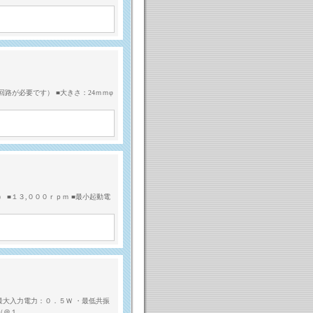
路が必要です） ■大きさ：24ｍｍφ
 ■１３,０００ｒｐｍ ■最小起動電
最大入力電力：０．５Ｗ ・最低共振
（＠１…