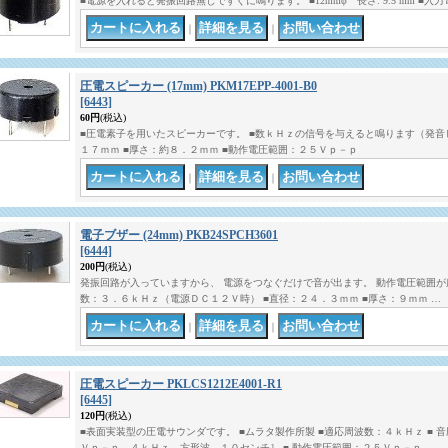
■電源を入れると発振回路無しですぐに鳴ります。 ■12mmφ 長さ: 9.5 mm ■入力電圧: 
｜
｜
圧電スピーカー (17mm) PKM17EPP-4001-B0
[6443]
60円
(税込)
■圧電素子を用いたスピーカーです。 ■数ｋＨｚの信号を与えると鳴ります（発音し
１７ｍｍ ■厚さ：約８．２ｍｍ ■動作電圧範囲：２５Ｖｐ－ｐ
｜
｜
電子ブザー (24mm) PKB24SPCH3601
[6444]
200円
(税込)
発振回路が入っていますから、 電源をつなぐだけで音が出ます。 動作電圧範囲が
数：３．６ｋＨｚ（電源ＤＣ１２Ｖ時） ■直径：２４．３ｍｍ ■厚さ：９ｍｍ …
｜
｜
圧電スピーカー PKLCS1212E4001-R1
[6445]
120円
(税込)
■表面実装型の圧電サウンダです。 ■ムラタ製作所製 ■適応周波数：４ｋＨｚ ■ 音
Ｖｐ－ｐ、４ｋＨｚ、方形波、１０センチ］ ■ 動作電圧範囲：２５Ｖｐ－ｐ…