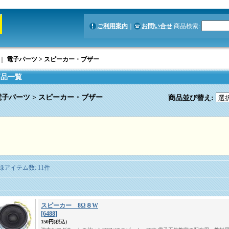
ご利用案内
｜
お問い合せ
商品検索
:
｜
電子パーツ > スピーカー・ブザー
商品一覧
電子パーツ > スピーカー・ブザー
商品並び替え
:
録アイテム数
:
11件
スピーカー 8Ω８W
[6488]
150円
(税込)