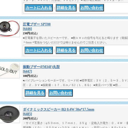
｜
｜
圧電ブザー SPT08
[6446]
230円
(税込)
■圧電素子を用いたスピーカーです。 ■数ｋＨｚの信号を与えると鳴ります（発振回
＊6mm *電池をつないだだけでは鳴りませんのでご注意ください。
｜
｜
振動ブザー(FM34F)丸型
[6447]
100円
(税込)
■バイブレーションモーターです。リード付 ■標準電圧：３Ｖ（２．５〜３．５Ｖ）
圧：２．３Ｖ ■振動量：１７．６ｍ／Ｓ2（１．８Ｇ） ■東京パーツ製 ■標…
｜
ダイナミックスピーカー 8Ω 0.4W 50φ*17.5mm
[6485]
200円
(税込)
・サイズと重さ：φ５０ｍｍ、１７ｍｍｔ、３５ｇ ・定格入力電力：０．４Ｗ ・
周波数（ｆ０）：５５０Ｈｚ±２０％（＠１ｋＨｚ） ・音圧レベル：８０±３ｄｂ