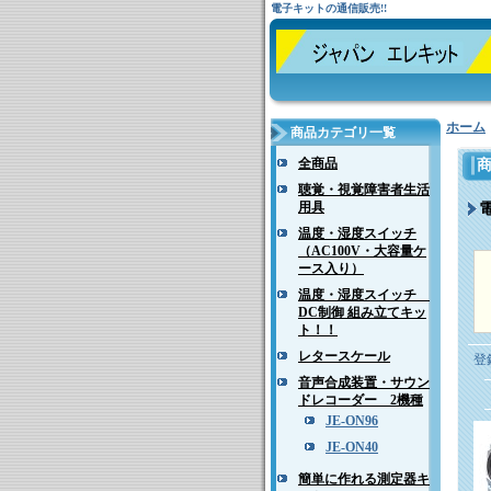
電子キットの通信販売!!
ホーム
商品カテゴリ一覧
全商品
聴覚・視覚障害者生活
用具
温度・湿度スイッチ
（AC100V・大容量ケ
ース入り）
温度・湿度スイッチ
DC制御 組み立てキッ
ト！！
レタースケール
登
音声合成装置・サウン
ドレコーダー 2機種
JE-ON96
JE-ON40
簡単に作れる測定器キ