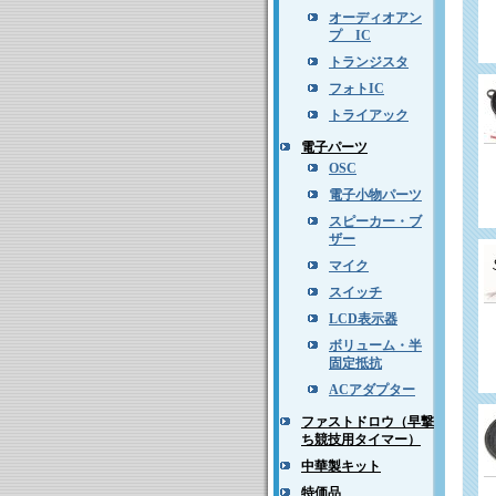
オーディオアン
プ IC
トランジスタ
フォトIC
トライアック
電子パーツ
OSC
電子小物パーツ
スピーカー・ブ
ザー
マイク
スイッチ
LCD表示器
ボリューム・半
固定抵抗
ACアダプター
ファストドロウ（早撃
ち競技用タイマー）
中華製キット
特価品