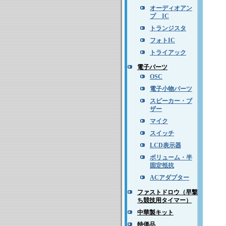
オーディオアン
プ IC
トランジスタ
フォトIC
トライアック
電子パーツ
OSC
電子小物パーツ
スピーカー・ブ
ザー
マイク
スイッチ
LCD表示器
ボリューム・半
固定抵抗
ACアダプター
ファストドロウ（早撃
ち競技用タイマー）
中華製キット
特価品