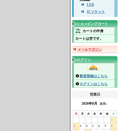
LED
ICソケット
ショッピングカート
カートの中身
カートは空です。
メールマガジン
ログイン
新規登録はこちら
ログインはこちら
営業日
2026年8月
次月»
日
月
火
水
木
金
土
1
2
3
4
5
6
7
8