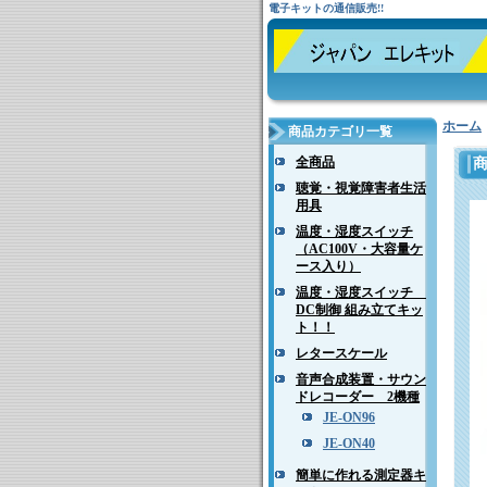
電子キットの通信販売!!
ホーム
商品カテゴリ一覧
全商品
聴覚・視覚障害者生活
用具
温度・湿度スイッチ
（AC100V・大容量ケ
ース入り）
温度・湿度スイッチ
DC制御 組み立てキッ
ト！！
レタースケール
音声合成装置・サウン
ドレコーダー 2機種
JE-ON96
JE-ON40
簡単に作れる測定器キ