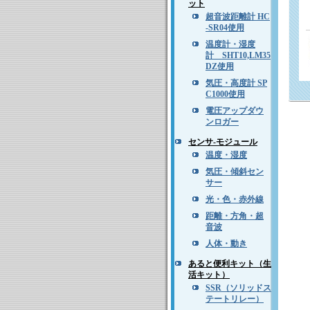
ット
超音波距離計 HC
-SR04使用
温度計・湿度
計 SHT10,LM35
DZ使用
気圧・高度計 SP
C1000使用
電圧アップダウ
ンロガー
センサ-モジュール
温度・湿度
気圧・傾斜セン
サー
光・色・赤外線
距離・方角・超
音波
人体・動き
あると便利キット（生
活キット）
SSR（ソリッドス
テートリレー）