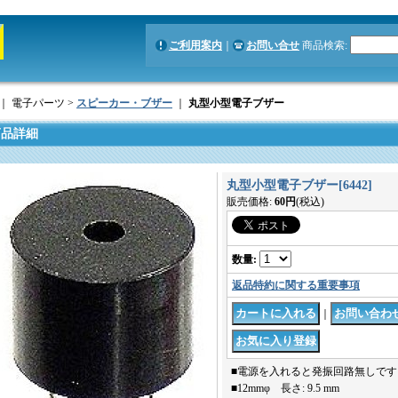
ご利用案内
｜
お問い合せ
商品検索
:
｜ 電子パーツ >
スピーカー・ブザー
｜
丸型小型電子ブザー
商品詳細
丸型小型電子ブザー
[
6442
]
販売価格
:
60円
(税込)
数量
:
返品特約に関する重要事項
｜
■電源を入れると発振回路無しで
■12mmφ 長さ: 9.5 mm