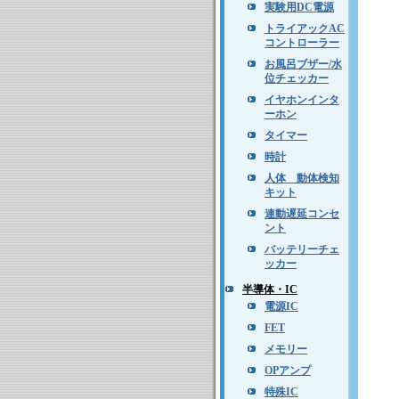
実験用DC電源
トライアックAC
コントローラー
お風呂ブザー/水
位チェッカー
イヤホンインタ
ーホン
タイマー
時計
人体 動体検知
キット
連動遅延コンセ
ント
バッテリーチェ
ッカー
半導体・IC
電源IC
FET
メモリー
OPアンプ
特殊IC