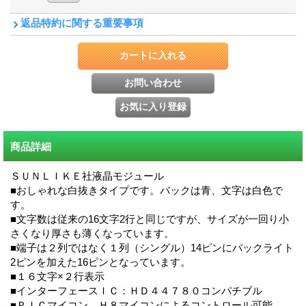
返品特約に関する重要事項
商品詳細
ＳＵＮＬＩＫＥ社液晶モジュール
■おしゃれな白抜きタイプです。バックは青、文字は白色で
す。
■文字数は従来の16文字2行と同じですが、サイズが一回り小
さくなり厚さも薄くなっています。
■端子は２列ではなく１列（シングル）14ピンにバックライト
2ピンを加えた16ピンとなっています。
■１６文字×２行表示
■インターフェースＩＣ：ＨＤ４４７８０コンパチブル
■ＰＩＣマイコン，Ｈ８マイコンによるコントロール可能