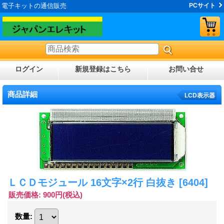
電子キットの通信販売
PCサイト
ログイン
新規登録はこちら
お問い合せ
商品詳細
LCD表示器
ＬＣＤモジュール 16文字×2行 白抜き
[6404]
販売価格
:
900円
(税込)
数量
: