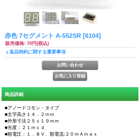
赤色 7セグメント A-552SR
[6104]
販売価格
:
70円
(税込)
返品特約に関する重要事項
商品詳細
■アノードコモン・タイプ
■文字高さ１４．２ｍｍ
■外形寸法２５ｘ１９ｍｍ
■光度：２１ｍｃｄ
■順電圧：１．８Ｖ、順電流:２０ｍＡｍａｘ