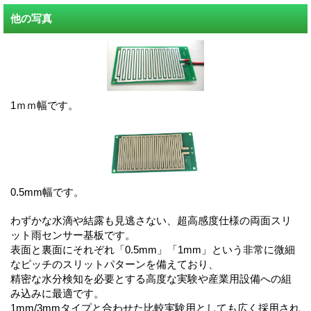
他の写真
1ｍｍ幅です。
0.5mm幅です。
わずかな水滴や結露も見逃さない、超高感度仕様の両面スリ
ット雨センサー基板です。
表面と裏面にそれぞれ「0.5mm」「1mm」という非常に微細
なピッチのスリットパターンを備えており、
精密な水分検知を必要とする高度な実験や産業用設備への組
み込みに最適です。
1mm/3mmタイプと合わせた比較実験用としても広く採用され