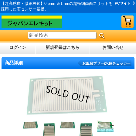
【超高感度・微細検知】0.5mm＆1mmの超極細両面スリットを
PCサイト
採用した雨センサー基板。
ログイン
新規登録はこちら
お問い合せ
商品詳細
お風呂ブザー/水位チェッカー