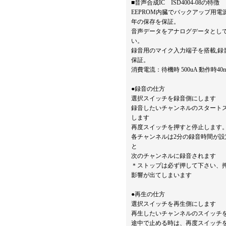
■音声合成IC ISD4004-08の特徴
EEPROM内臓でバックアップ用電
年の保存を保証。
音声データをアナログデータとし
い。
録音用のマイク入力端子を搭載,録
保証。
消費電流：待機時 500uA 動作時40
●録音の仕方
選択スイッチを録音側にします
録音したいチャンネルのスタート
します
再度スイッチを押すと停止します
各チャンネルは2分の録音時間が
と
次のチャンネルに録音されます
＊ストップは必ず押して下さい、
影響が出てしまいます
●再生の仕方
選択スイッチを再生側にします
再生したいチャンネルのスイッチ
途中で止める時は、再度スイッチ