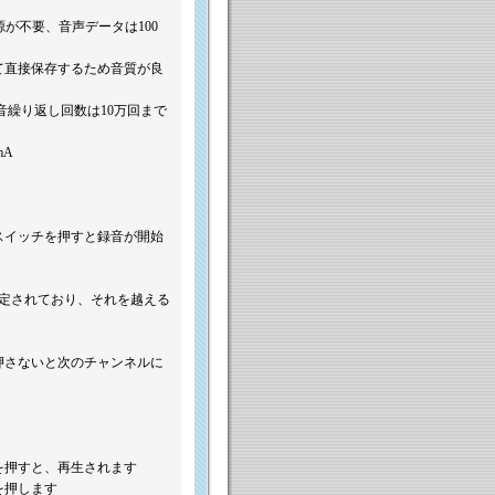
源が不要、音声データは100
て直接保存するため音質が良
音繰り返し回数は10万回まで
mA
スイッチを押すと録音が開始
。
設定されており、それを越える
押さないと次のチャンネルに
を押すと、再生されます
を押します