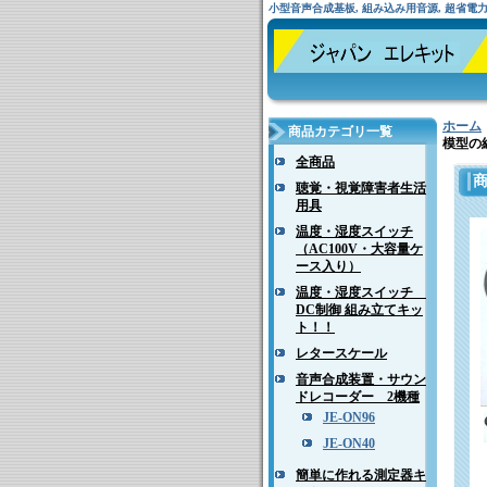
小型音声合成基板, 組み込み用音源, 超省電力, 鉄道
ホーム
商品カテゴリ一覧
模型の
全商品
聴覚・視覚障害者生活
用具
温度・湿度スイッチ
（AC100V・大容量ケ
ース入り）
温度・湿度スイッチ
DC制御 組み立てキッ
ト！！
レタースケール
音声合成装置・サウン
ドレコーダー 2機種
JE-ON96
JE-ON40
簡単に作れる測定器キ