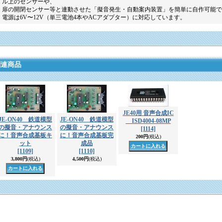
ル上のセンサーや、
扉の開閉センサー等と連動させた「擬音発生・自動案内装置」を簡単に自作可能で
電源は6V〜12V（単三電池4本やACアダプター）に対応しています。
関連商品
JE40用 音声合成IC
JE-ON40 鉄道模型
JE-ON40 鉄道模型
ISD4004-08MP
の擬音・アナウンス
の擬音・アナウンス
[1114]
に！音声合成基板キ
に！音声合成基板完
200円
(税込)
ット
成品
[1109]
[1110]
3,800円
(税込)
4,500円
(税込)