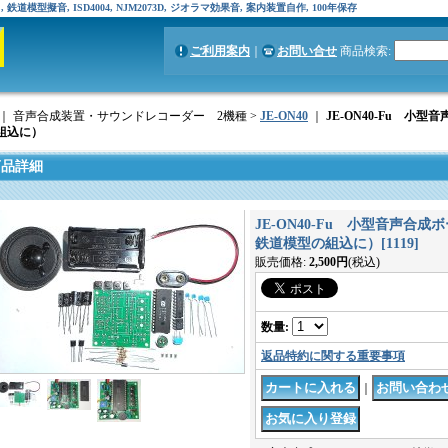
模型擬音, ISD4004, NJM2073D, ジオラマ効果音, 案内装置自作, 100年保存
ご利用案内
｜
お問い合せ
商品検索
:
｜ 音声合成装置・サウンドレコーダー 2機種 >
JE-ON40
｜
JE-ON40-Fu 
組込に）
商品詳細
JE-ON40-Fu 小型音声合
鉄道模型の組込に）
[
1119
]
販売価格
:
2,500円
(税込)
数量
:
返品特約に関する重要事項
｜