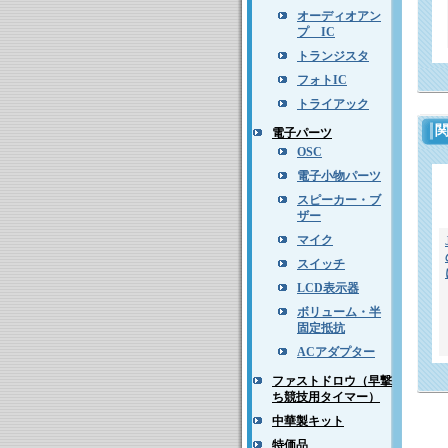
オーディオアン
プ IC
トランジスタ
フォトIC
トライアック
電子パーツ
OSC
電子小物パーツ
スピーカー・ブ
ザー
マイク
スイッチ
LCD表示器
ボリューム・半
固定抵抗
ACアダプター
ファストドロウ（早撃
ち競技用タイマー）
中華製キット
特価品