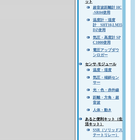
ット
超音波距離計 HC
-SR04使用
温度計・湿度
計 SHT10,LM35
DZ使用
気圧・高度計 SP
C1000使用
電圧アップダウ
ンロガー
センサ-モジュール
温度・湿度
気圧・傾斜セン
サー
光・色・赤外線
距離・方角・超
音波
人体・動き
あると便利キット（生
活キット）
SSR（ソリッドス
テートリレー）