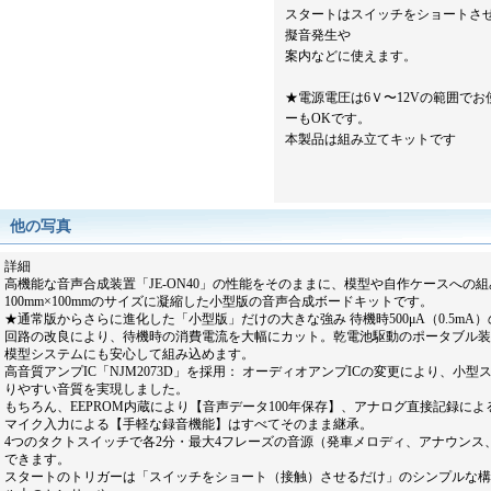
スタートはスイッチをショートさ
擬音発生や
案内などに使えます。
★電源電圧は6Ｖ〜12Vの範囲で
ーもOKです。
本製品は組み立てキットです
他の写真
詳細
高機能な音声合成装置「JE-ON40」の性能をそのままに、模型や自作ケースへの
100mm×100mmのサイズに凝縮した小型版の音声合成ボードキットです。
★通常版からさらに進化した「小型版」だけの大きな強み 待機時500μA（0.5mA
回路の改良により、待機時の消費電流を大幅にカット。乾電池駆動のポータブル装
模型システムにも安心して組み込めます。
高音質アンプIC「NJM2073D」を採用： オーディオアンプICの変更により、小
りやすい音質を実現しました。
もちろん、EEPROM内蔵により【音声データ100年保存】、アナログ直接記録に
マイク入力による【手軽な録音機能】はすべてそのまま継承。
4つのタクトスイッチで各2分・最大4フレーズの音源（発車メロディ、アナウンス
できます。
スタートのトリガーは「スイッチをショート（接触）させるだけ」のシンプルな構