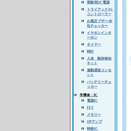
実験用DC電源
トライアックAC
コントローラー
お風呂ブザー/水
位チェッカー
イヤホンインタ
ーホン
タイマー
時計
人体 動体検知
キット
連動遅延コンセ
ント
バッテリーチェ
ッカー
半導体・IC
電源IC
FET
メモリー
OPアンプ
特殊IC