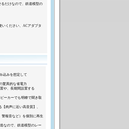
せるだけなので、鉄道模型の
お使いください、ACアダプタ
組み込みを想定して
）の驚異的な省電力
置や、長期間設置する
型スピーカーでも明瞭で聞き取
よる【肉声に近い高音質】、
、警報音など）を個別に再生
造なので、鉄道模型のレー