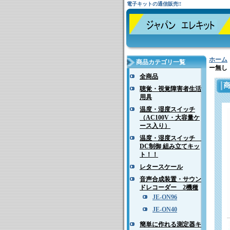
電子キットの通信販売!!
ホーム
商品カテゴリ一覧
ー無し
全商品
聴覚・視覚障害者生活
用具
温度・湿度スイッチ
（AC100V・大容量ケ
ース入り）
温度・湿度スイッチ
DC制御 組み立てキッ
ト！！
レタースケール
音声合成装置・サウン
ドレコーダー 2機種
JE-ON96
JE-ON40
簡単に作れる測定器キ