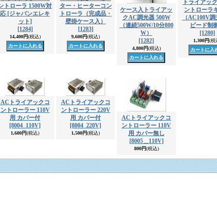
トライアック
ントローラ 1500W対
ター・ヒーターコン
ケース入トライアッ
ントローラ
応 [ジャパンエレキ
トローラ（完成品・
クAC調光器 500W
（AC100V
ット]
壁掛ケース入）
（連続500W/10分800
ピード制
[1284]
[1283]
W）
[1280]
14,400円
(税込)
9,600円
(税込)
[1282]
1,300円
(税
4,800円
(税込)
ACトライアックコ
ACトライアックコ
ントローラー 110V
ントローラー 220V
用 カバー付
用 カバー付
ACトライアックコ
[8004_110V]
[8004_220V]
ントローラー 110V
用 カバー無し
1,600円
(税込)
1,500円
(税込)
[8005＿110V]
800円
(税込)