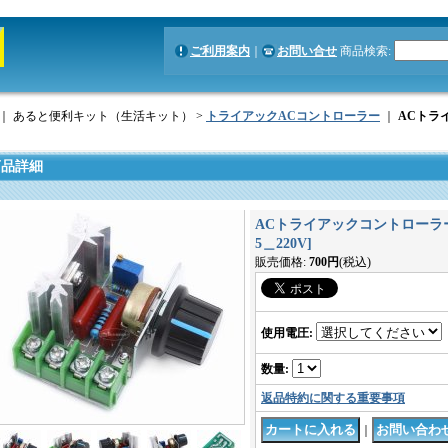
ご利用案内
｜
お問い合せ
商品検索
:
｜ あると便利キット（生活キット） >
トライアックACコントローラー
｜
ACトラ
商品詳細
ACトライアックコントローラー 
5＿220V
]
販売価格
:
700円
(税込)
使用電圧
:
数量
:
返品特約に関する重要事項
｜