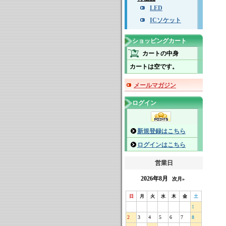
LED
ICソケット
ショッピングカート
カートの中身
カートは空です。
メールマガジン
ログイン
新規登録はこちら
ログインはこちら
営業日
2026年8月
次月»
日
月
火
水
木
金
土
1
2
3
4
5
6
7
8