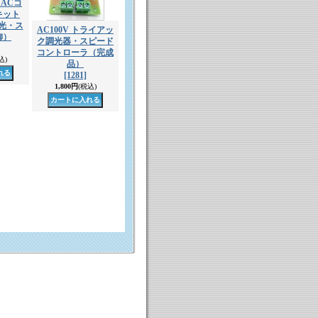
ACコ
キット
調光・ス
AC100V トライアッ
御）
ク調光器・スピード
コントローラ（完成
込)
品）
[1281]
1,800円
(税込)