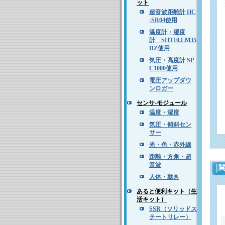
ット
超音波距離計 HC
-SR04使用
温度計・湿度
計 SHT10,LM35
DZ使用
気圧・高度計 SP
C1000使用
電圧アップダウ
ンロガー
センサ-モジュール
温度・湿度
気圧・傾斜セン
サー
光・色・赤外線
距離・方角・超
音波
人体・動き
あると便利キット（生
活キット）
SSR（ソリッドス
テートリレー）