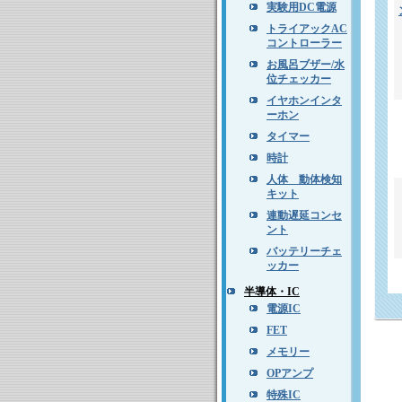
実験用DC電源
トライアックAC
コントローラー
お風呂ブザー/水
位チェッカー
イヤホンインタ
ーホン
タイマー
時計
人体 動体検知
キット
連動遅延コンセ
ント
バッテリーチェ
ッカー
半導体・IC
電源IC
FET
メモリー
OPアンプ
特殊IC