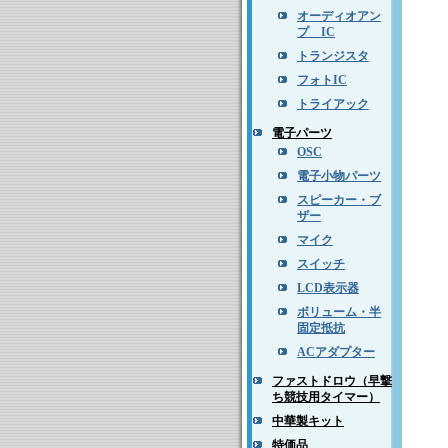
オーディオアン
プ IC
トランジスタ
フォトIC
トライアック
電子パーツ
OSC
電子小物パーツ
スピーカー・ブ
ザー
マイク
スイッチ
LCD表示器
ボリューム・半
固定抵抗
ACアダプター
ファストドロウ（早撃
ち競技用タイマー）
中華製キット
特価品