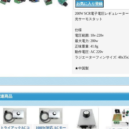
200W SCR電子電圧レギュレー
光サーモスタット
仕様
電圧範囲: 10v-220v
最大電力: 200w
正味重量: 41.8g
動作電圧: AC 220v
ラジエーターフィンサイズ: 48x35x
★中国製
関連商品
トライアックACコ
1000W対応 ACモー