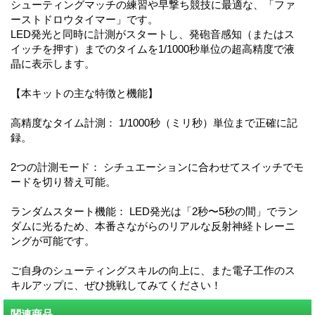
シューティングマッチの練習や早撃ち競技に最適な、「ファ
ーストドロウタイマー」です。
LED発光と同時に計測がスタートし、発砲音感知（またはス
イッチを押す）までのタイムを1/1000秒単位の超高精度で液
晶に表示します。
【本キットの主な特徴と機能】
高精度なタイム計測： 1/1000秒（ミリ秒）単位まで正確に記
録。
2つの計測モード： シチュエーションに合わせてスイッチでモ
ードを切り替え可能。
ランダムスタート機能： LED発光は「2秒〜5秒の間」でラン
ダムに光るため、本番さながらのリアルな反射神経トレーニ
ングが可能です。
ご自身のシューティングスキルの向上に、また電子工作のス
キルアップに、ぜひ挑戦してみてください！
関連商品