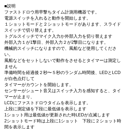
■説明
ファストドロウ用早撃ちタイム計測用機器です。
電源スイッチを入れると動作を開始します。
１ショットモードと２ショットモードがあります、スライド
スイッチで切り替えます。
トグルスイッチでマイク入力か外部入力を切り替えます
外部入力１が1撃目、外部入力２が2撃目になります。
機械的スイッチになりますので、風船など使用してくださ
い。
風船などをセットしないで動作をさせるとタイマーは測定し
ません
準備時間を経過後２秒〜５秒のランダム時間後、LEDとLCD
が白色点灯して
タイマーがカウントを開始します。
センサーがシュート音又はスイッチ入力を感知すると、タイ
マーが止まり、
LCDにファストドロウタイムを表示します。
上段に測定値を下段に最低値を表示します
1ショット用は最低値が更新された時LEDが点滅します
2ショットモード時は上段に1ショット 下段に２ショット時
間を表示します