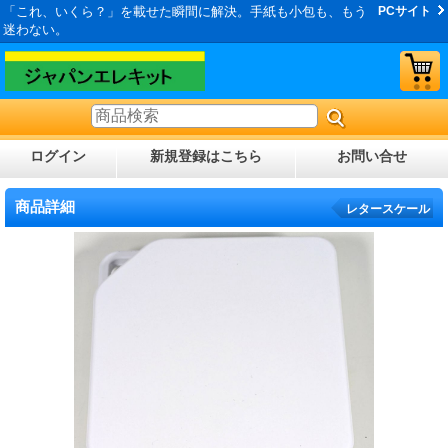
「これ、いくら？」を載せた瞬間に解決。手紙も小包も、もう
PCサイト
迷わない。
ログイン
新規登録はこちら
お問い合せ
商品詳細
レタースケール