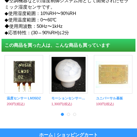
◆空調機器などの湿度制御システム用として開発されたセラ
ミック湿度センサです。
◆使用湿度範囲：10%RH〜90%RH
◆使用温度範囲：0〜60℃
◆使用周波数：50Hz〜1kHz
◆応答特性：(30⇔90%RH)≦2分
この商品を買った人は、こんな商品も買っています
温度センサー LM35DZ
モーションセンサー 10ｍ検出タイプ （パナソニック製）34112
ユニバーサル基板
200円
(税込)
1,300円
(税込)
100円
(税込)
ホーム
|
ショッピングカート