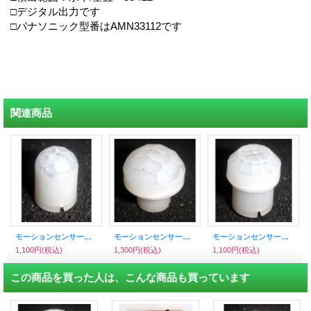
□デジタル出力です
□パナソニック型番はAMN33112です
関連商品
モーションセンサー 標準タイプ （パナソニック製）31112
モーションセンサー 10ｍ検出タイプ （パナソニック製）34112
モーションセンサー 微動タイプ パナソニック製 32112
1,100円
(税込)
1,300円
(税込)
1,100円
(税込)
この商品を買った人は、こんな商品も買っています