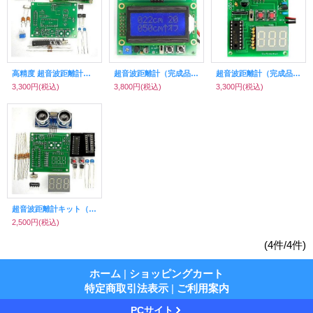
高精度 超音波距離計キット（温度補正LCD液晶・接近検知5V出力）
超音波距離計（完成品・温度補正LCD液晶・接近検知5V出力）
超音波距離計（完成品・7セグ赤色表示・接近検知5V出力付）
3,300円
(税込)
3,800円
(税込)
3,300円
(税込)
超音波距離計キット（7セグ赤色表示・接近検知5V出力付）
2,500円
(税込)
(4件/4件)
ホーム
|
ショッピングカート
特定商取引法表示
|
ご利用案内
PCサイト