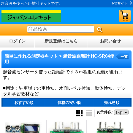
超音波を使った距離計キットです。
PCサイト
ログイン
新規登録はこちら
お問い合せ
簡単に作れる測定器キット > 超音波距離計 HC-SR04使
一覧
用
超音波センサーを使った距離計です３ｍ程度の距離が測れま
す。
■用途：駐車場での車検知、水面レベル検知、動体検知、デジ
タル学習教材など
おすすめ順
価格の安い順
売れ筋順
表示件数
: