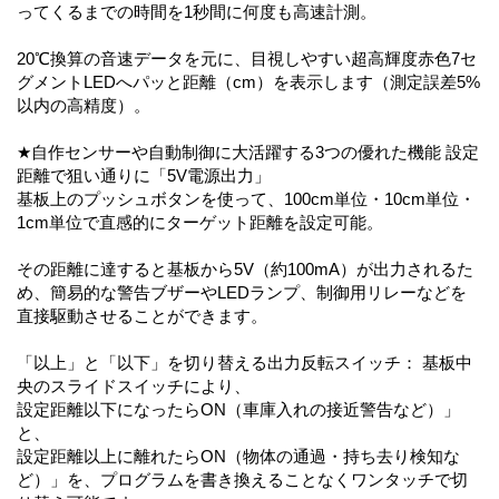
ってくるまでの時間を1秒間に何度も高速計測。
20℃換算の音速データを元に、目視しやすい超高輝度赤色7セ
グメントLEDへパッと距離（cm）を表示します（測定誤差5%
以内の高精度）。
★自作センサーや自動制御に大活躍する3つの優れた機能 設定
距離で狙い通りに「5V電源出力」
基板上のプッシュボタンを使って、100cm単位・10cm単位・
1cm単位で直感的にターゲット距離を設定可能。
その距離に達すると基板から5V（約100mA）が出力されるた
め、簡易的な警告ブザーやLEDランプ、制御用リレーなどを
直接駆動させることができます。
「以上」と「以下」を切り替える出力反転スイッチ： 基板中
央のスライドスイッチにより、
設定距離以下になったらON（車庫入れの接近警告など）」
と、
設定距離以上に離れたらON（物体の通過・持ち去り検知な
ど）」を、プログラムを書き換えることなくワンタッチで切