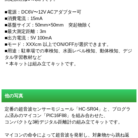
■電源：DC6V〜12V ACアダプター可
■消費電流：15mA
■基盤サイズ：50mm×50mm 突起物除く
■最大測定距離：3m
■出力電流：5V 100mA
■モード：XXXcm 以上でON/OFFが選択できます。
■用途：駐車場での車検知、水面レベル検知、動体検知、デジ
タル学習教材など
＊本キットは組み立てキットです。
他の写真
定番の超音波センサーモジュール「HC-SR04」と、プログラ
ム済みのマイコン「PIC16F88」を組み合わせた、
コンパクトな3桁デジタル距離計の組み立てキットです。
マイコンの命令によって超音波を発射し、対象物から跳ね返