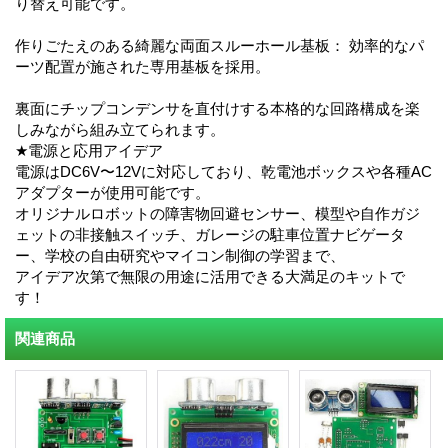
り替え可能です。
作りごたえのある綺麗な両面スルーホール基板： 効率的なパ
ーツ配置が施された専用基板を採用。
裏面にチップコンデンサを直付けする本格的な回路構成を楽
しみながら組み立てられます。
★電源と応用アイデア
電源はDC6V〜12Vに対応しており、乾電池ボックスや各種AC
アダプターが使用可能です。
オリジナルロボットの障害物回避センサー、模型や自作ガジ
ェットの非接触スイッチ、ガレージの駐車位置ナビゲータ
ー、学校の自由研究やマイコン制御の学習まで、
アイデア次第で無限の用途に活用できる大満足のキットで
す！
関連商品