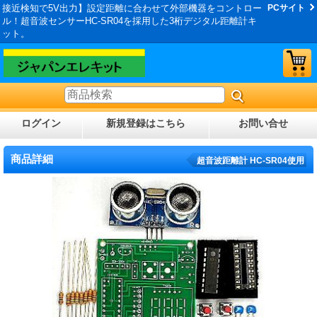
接近検知で5V出力】設定距離に合わせて外部機器をコントロー
PCサイト
ル！超音波センサーHC-SR04を採用した3桁デジタル距離計キ
ット。
ログイン
新規登録はこちら
お問い合せ
商品詳細
超音波距離計 HC-SR04使用