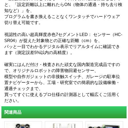
と、「設定距離以上に離れたらON（物体の通過・持ち去り検
知など）」を、
プログラムを書き換えることなくワンタッチでハードウェア
切り替え可能です。
視認性の高い超高輝度赤色7セグメントLED： センサー（HC-
SR04）が捉えた対象物との正確な距離（cm）を、
パッと一目でわかるデジタル表示でリアルタイムに確認でき
ます（測定誤差5%以内の高精度）。
確実にはんだ付け・検査された頑丈な国内製造完成品ですの
で、オリジナルロボットの障害物回避センサー、
模型や自作ガジェットの非接触スイッチ、ガレージの駐車位
置ナビゲーターから、工場・研究室での簡易的な設備稼働・
通過チェックまで、
買ってすぐに使えるプロ仕様の計測器として幅広くご活用く
ださい。
関連商品