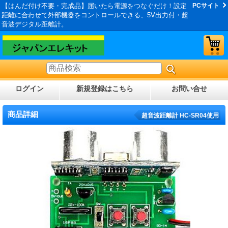
【はんだ付け不要・完成品】届いたら電源をつなぐだけ！設定
PCサイト
距離に合わせて外部機器をコントロールできる、5V出力付・超
音波デジタル距離計。
ログイン
新規登録はこちら
お問い合せ
商品詳細
超音波距離計 HC-SR04使用