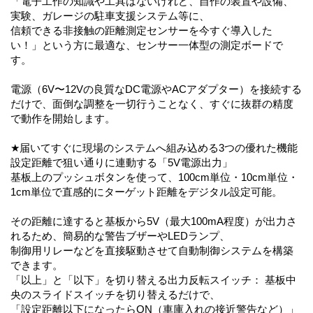
「電子工作の知識や工具はないけれど、自作の装置や設備、
実験、ガレージの駐車支援システム等に、
信頼できる非接触の距離測定センサーを今すぐ導入した
い！」という方に最適な、センサー一体型の測定ボードで
す。
電源（6V〜12Vの良質なDC電源やACアダプター）を接続する
だけで、面倒な調整を一切行うことなく、すぐに抜群の精度
で動作を開始します。
★届いてすぐに現場のシステムへ組み込める3つの優れた機能
設定距離で狙い通りに連動する「5V電源出力」
基板上のプッシュボタンを使って、100cm単位・10cm単位・
1cm単位で直感的にターゲット距離をデジタル設定可能。
その距離に達すると基板から5V（最大100mA程度）が出力さ
れるため、簡易的な警告ブザーやLEDランプ、
制御用リレーなどを直接駆動させて自動制御システムを構築
できます。
「以上」と「以下」を切り替える出力反転スイッチ： 基板中
央のスライドスイッチを切り替えるだけで、
「設定距離以下になったらON（車庫入れの接近警告など）」