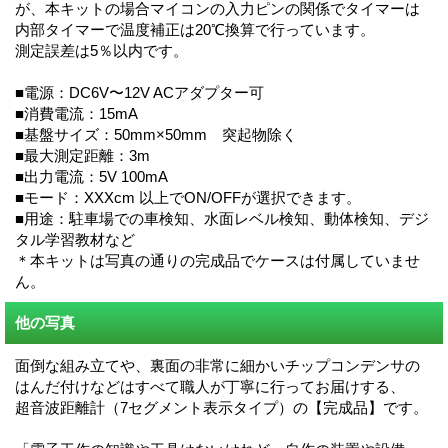
が、本キットの場合マイコンの入力ピンの関係でタイマーは
内部タイマーで温度補正は20℃換算で行っています。
測定誤差は5％以内です。
■電源：DC6V〜12V ACアダプター可
■消費電流：15mA
■基盤サイズ：50mm×50mm 突起物除く
■最大測定距離：3m
■出力電流：5V 100mA
■モード：XXXcm 以上でON/OFFが選択できます。
■用途：駐車場での車検知、水面レベル検知、動体検知、デジ
タル学習教材など
＊本キットは写真の通りの完成品でケースは付属していませ
ん。
他の写真
面倒な組み立てや、裏面の非常に細かいチップコンデンサの
はんだ付けなどはすべて職人が丁寧に行ってお届けする、
超音波距離計（7セグメント表示タイプ）の【完成品】です。